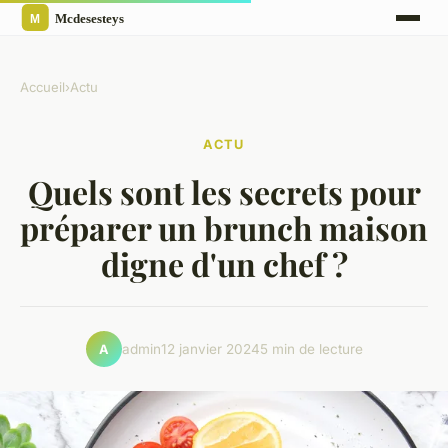
Accueil
›
Actu
ACTU
Quels sont les secrets pour
préparer un brunch maison
digne d'un chef ?
admin
12 janvier 2024
5 min de lecture
A