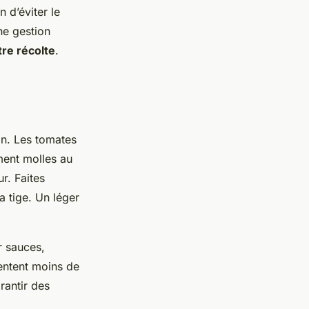
n d’éviter le
ne gestion
re récolte
.
ion. Les tomates
ement molles au
r. Faites
a tige. Un léger
r sauces,
sentent moins de
rantir des