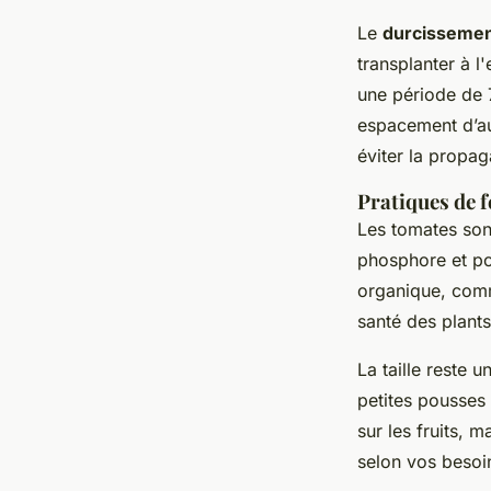
Le
durcissemen
transplanter à l
une période de 7
espacement d’au 
éviter la propag
Pratiques de fe
Les tomates so
phosphore et po
organique, comm
santé des plants
La taille reste 
petites pousses 
sur les fruits, m
selon vos besoi