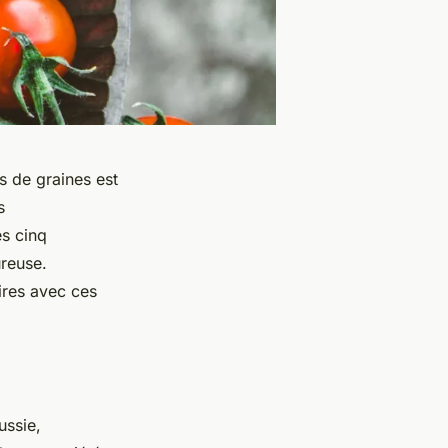
s de graines est
s
es cinq
ureuse.
ires avec ces
ussie,