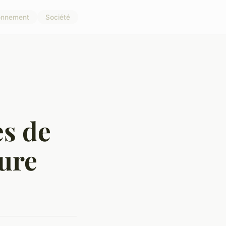
onnement
Société
es de
ure