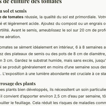
 de culture des tomates
 sol et semis
e de tomates
réussie, la qualité du sol est primordiale. Votr
iné et légèrement acide. Ajoutez du compost ou un engrais 
tilité. Avant le semis, ameublissez le sol sur 20 cm de pro
ne aération.
omates se sèment idéalement en intérieur, 6 à 8 semaines a
isez des plateaux de semis ou des pots de 8 cm de diamètre,
on 3 cm. Gardez le substrat humide, mais sans excès, jusqu'
ui se produit généralement en moins d’une semaine sous de
. L'exposition à une lumière abondante est cruciale à ce st
rrosage des plants
nes plants bien développés, ils nécessitent un soin particulie
 il convient d’apporter environ 2,5 cm d’eau par semaine, tôt
uiller le feuillage. Cela réduit les risques de maladies comm