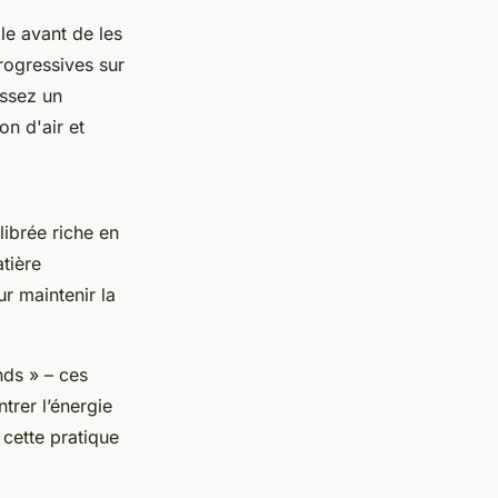
le avant de les
progressives sur
issez un
n d'air et
librée riche en
tière
r maintenir la
nds » – ces
trer l’énergie
z cette pratique