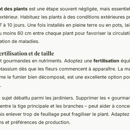
t des plants
est une étape souvent négligée, mais essentiel
'extérieur. Habituez les plants à des conditions extérieures 
 à 10 jours. Une fois installés en pleine terre ou en pots, la
moins 60 cm entre chaque plant pour favoriser la circulatio
ation de maladies.
rtilisation et de taille
nt gourmandes en nutriments. Adoptez une
fertilisation
équi
tassium dès que les fleurs commencent à apparaître. La ma
e le fumier bien décomposé, est une excellente option pou
.
un sujet débattu parmi les jardiniers. Supprimer les « gourma
entre la tige principale et les branches – peut aider à concen
ais enlever trop de feuillage peut fragiliser le plant. Adapte
ns et préférences de production.