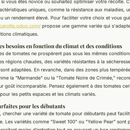
 si vous êtes novice ou souhaitez optimiser votre récolte. 
actéristiques uniques, comme la résistance aux maladies, u
u un rendement élevé. Pour faciliter votre choix et vous guid
ecarotte.odoo.com/
propose une gamme variée qui s'adapte 
tions climatiques.
s besoins en fonction du climat et des conditions
nes de tomates ne prospèrent pas sous les mêmes condition
des régions chaudes, des variétés résistantes à la sécheres
ont adaptées. En revanche, dans des zones plus tempérées
mme la "Marmande" ou la "Tomate Noire de Crimée," recon
eur goût incomparable. Pensez également à des tomates ceri
 pour les petits espaces et les climats variés.
arfaites pour les débutants
 chercher une variété de tomate pour débutants peut facilit
re. Les variétés comme "Sweet 100" ou "Yellow Pear" sont p
essitant moins d’entretien tout en assurant un bon rendemen