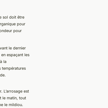
e sol doit être
organique pour
fondeur pour
vant le dernier
 en espaçant les
à la
s températures
ade.
r. L’arrosage est
 le matin, tout
e le mildiou.