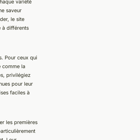
Chaque variété
ne saveur
er, le site
à différents
s. Pour ceux qui
se comme la
, privilégiez
nues pour leur
ses faciles à
er les premières
articulièrement
t. Leur