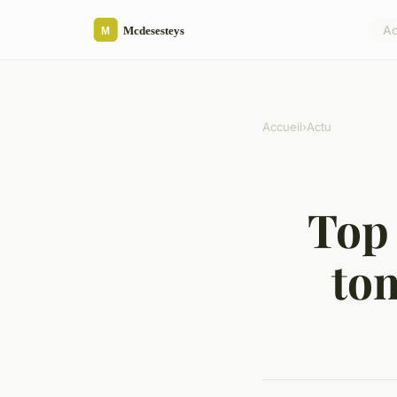
Ac
Accueil
›
Actu
Top 
to