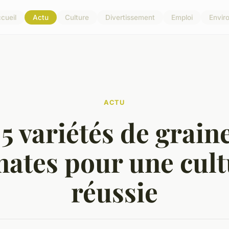
cueil
Actu
Culture
Divertissement
Emploi
Envir
ACTU
5 variétés de grain
mates pour une cult
réussie