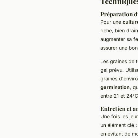
Techniques
Préparation du
Pour une
cultur
riche, bien dra
augmenter sa fer
assurer une bon
Les graines de t
gel prévu. Util
graines d'envir
germination
, q
entre 21 et 24°C
Entretien et a
Une fois les jeu
un élément clé :
en évitant de mo