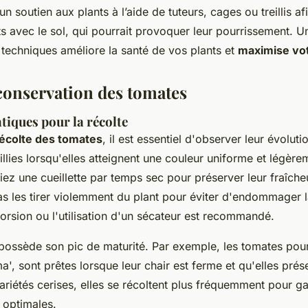
n soutien aux plants à l’aide de tuteurs, cages ou treillis afi
ts avec le sol, qui pourrait provoquer leur pourrissement. U
 techniques améliore la santé de vos plants et
maximise vot
 conservation des tomates
tiques pour la récolte
écolte des tomates
, il est essentiel d'observer leur évolut
illies lorsqu'elles atteignent une couleur uniforme et légèr
giez une cueillette par temps sec pour préserver leur fraîcheu
as les tirer violemment du plant pour éviter d'endommager l
rsion ou l'utilisation d'un sécateur est recommandé.
possède son pic de maturité. Par exemple, les tomates pou
, sont prêtes lorsque leur chair est ferme et qu'elles pré
ariétés cerises, elles se récoltent plus fréquemment pour ga
 optimales.