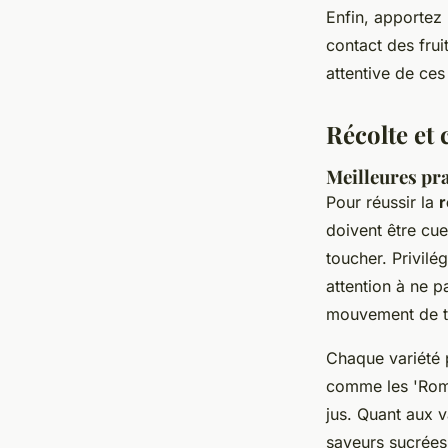
Enfin, apportez u
contact des frui
attentive de ces
Récolte et
Meilleures pra
Pour réussir la
r
doivent être cue
toucher. Privilé
attention à ne p
mouvement de to
Chaque variété 
comme les 'Roma'
jus. Quant aux v
saveurs sucrées