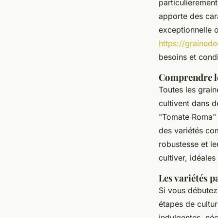
particulièrement
apporte des car
exceptionnelle o
https://grained
besoins et condi
Comprendre le
Toutes les grai
cultivent dans 
"Tomate Roma" s
des variétés co
robustesse et l
cultiver, idéales
Les variétés p
Si vous débutez,
étapes de cultu
indulgentes, néc