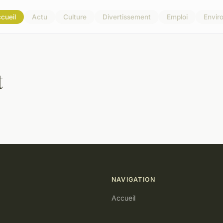
cueil
Actu
Culture
Divertissement
Emploi
Envir
t
NAVIGATION
Accueil