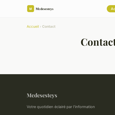
Ac
Accueil
›
Contact
Contac
Mcdesesteys
Votre quotidien éclairé par l'information