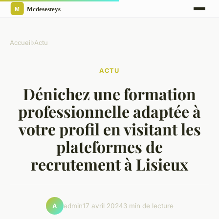
Accueil
›
Actu
ACTU
Dénichez une formation
professionnelle adaptée à
votre profil en visitant les
plateformes de
recrutement à Lisieux
admin
17 avril 2024
3 min de lecture
A