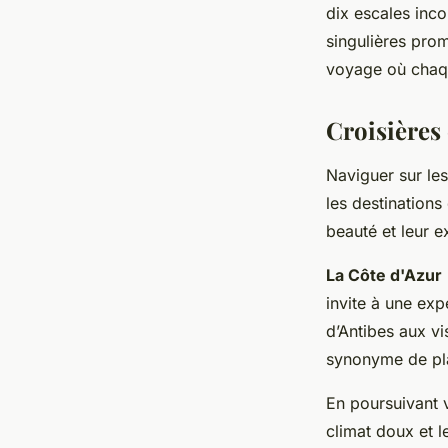
dix escales inco
singulières pro
voyage où chaqu
Croisières 
Naviguer sur les
les destinations
beauté et leur ex
La Côte d'Azur
invite à une ex
d’Antibes aux vi
synonyme de pla
En poursuivant v
climat doux et 