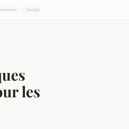
onnement
Société
ques
ur les