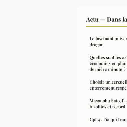
Actu — Dans l
Le fascinant univer
dragon
Quelles sont les as
économies en plani
dernière minute ?
Choisir un cercuei
enterrement respe
Masanobu Sato, l’a
insolites et recor
Gpt 4 : l'ia qui tr