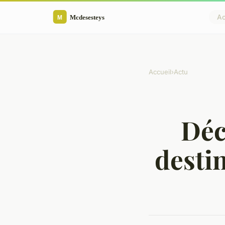
Ac
Accueil
›
Actu
Déc
desti