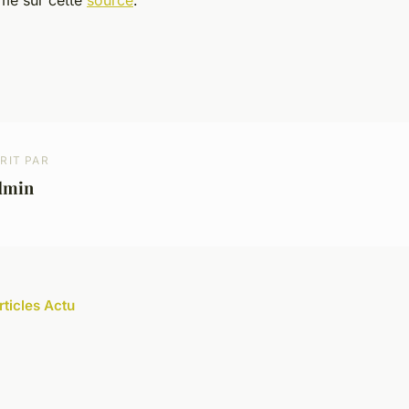
me sur cette
source
.
RIT PAR
dmin
rticles Actu