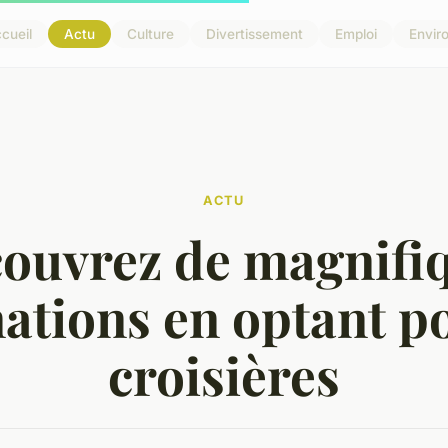
cueil
Actu
Culture
Divertissement
Emploi
Envir
ACTU
ouvrez de magnifi
nations en optant po
croisières