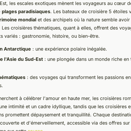
Est, les escales exotiques mènent les voyageurs au cœur de
e
plages paradisiaques
. Les bateaux de croisière 5 étoiles
rimoine mondial
et des archipels où la nature semble avoir
 Les croisières thématiques, quant à elles, offrent des voy
ts variés : gastronomie, histoire, ou bien-être.
n Antarctique
: une expérience polaire inégalée.
e l'Asie du Sud-Est
: une plongée dans un monde riche en t
thématiques
: des voyages qui transforment les passions en
s.
herchent à célébrer l'amour en haute mer, les croisières ro
une intimité et un cadre idyllique, tandis que les croisières 
ins promettent dépaysement et tranquillité. Chaque destinati
ouverte et d'émerveillement, accessible via des offres su