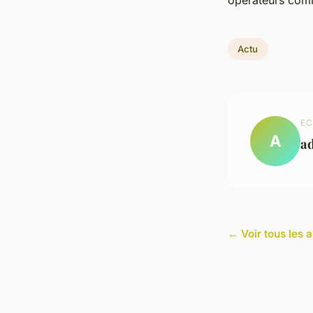
opérateurs com
Actu
EC
A
a
← Voir tous les a