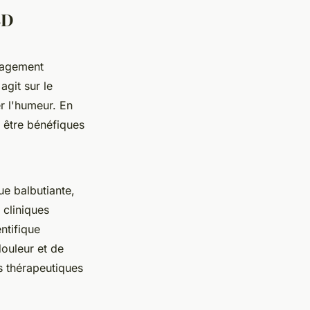
BD
lagement
agit sur le
r l'humeur. En
 être bénéfiques
ue balbutiante,
 cliniques
ntifique
douleur et de
s thérapeutiques