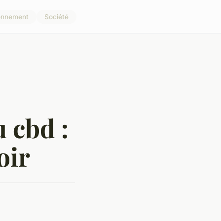
onnement
Société
u cbd :
oir