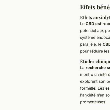
Effets bén
Effets anxioly
Le
CBD est reco
potentiel aux pe
système endocan
parallèle, le
CBD
pour réduire les
Études cliniqu
La
recherche s
montre un intérê
explorent son po
formelle. Les e
l'anxiété n’en s
prometteuses.