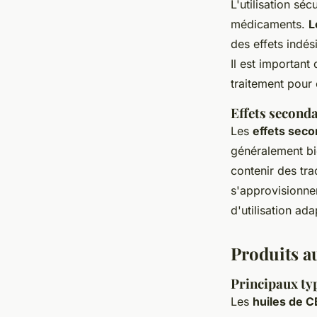
L'utilisation sé
médicaments.
L
des effets indé
Il est important
traitement pour 
Effets seconda
Les
effets sec
généralement bi
contenir des tra
s'approvisionner
d'utilisation ad
Produits a
Principaux ty
Les
huiles de 