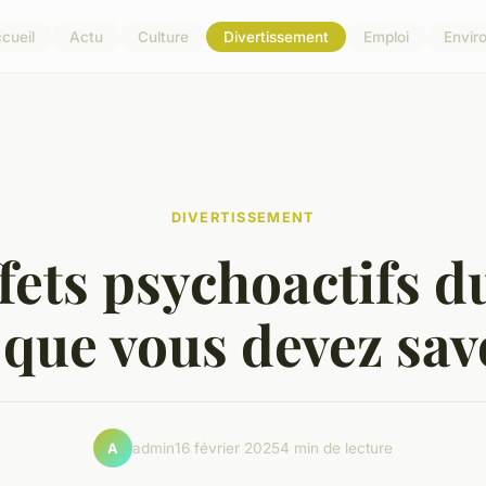
cueil
Actu
Culture
Divertissement
Emploi
Envir
DIVERTISSEMENT
fets psychoactifs d
 que vous devez sav
admin
16 février 2025
4 min de lecture
A