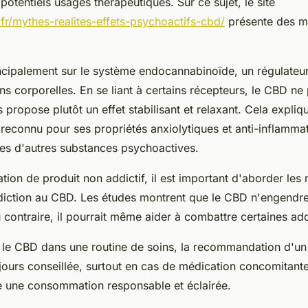
otentiels usages thérapeutiques. Sur ce sujet, le site
.fr/mythes-realites-effets-psychoactifs-cbd/
présente des my
ncipalement sur le système endocannabinoïde, un régulateur
ns corporelles. En se liant à certains récepteurs, le CBD ne
 propose plutôt un effet stabilisant et relaxant. Cela expliq
reconnu pour ses propriétés anxiolytiques et anti-inflammat
res d'autres substances psychoactives.
tion de produit non addictif, il est important d'aborder les
diction au CBD. Les études montrent que le CBD n'engendr
contraire, il pourrait même aider à combattre certaines add
r le CBD dans une routine de soins, la recommandation d'un
jours conseillée, surtout en cas de médication concomitante
 une consommation responsable et éclairée.