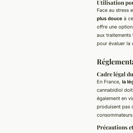
Utilisation po
Face au stress 
plus douce
à ce
offre une optio
aux traitements
pour évaluer la 
Réglementa
Cadre légal d
En France,
la l
cannabidiol doit
également en vi
produisent pas d
consommateurs r
Précautions e