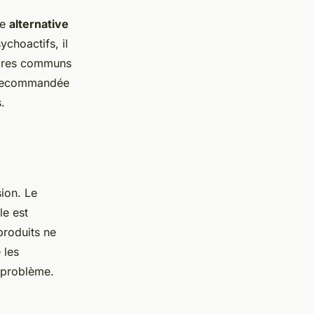
ne
alternative
ychoactifs, il
daires communs
s recommandée
.
ion. Le
le est
produits ne
 les
 problème.