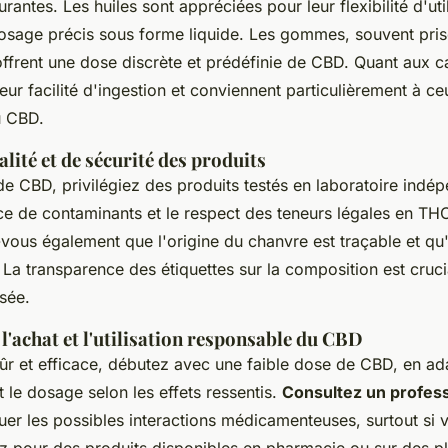
rantes. Les huiles sont appréciées pour leur flexibilité d'util
osage précis sous forme liquide. Les gommes, souvent pris
ffrent une dose discrète et prédéfinie de CBD. Quant aux ca
leur facilité d'ingestion et conviennent particulièrement à ce
u CBD.
alité et de sécurité des produits
de CBD, privilégiez des produits testés en laboratoire indé
nce de contaminants et le respect des teneurs légales en T
ous également que l'origine du chanvre est traçable et qu'il
 La transparence des étiquettes sur la composition est cruc
isée.
l'achat et l'utilisation responsable du CBD
ûr et efficace, débutez avec une faible dose de CBD, en ad
le dosage selon les effets ressentis.
Consultez un profes
er les possibles interactions médicamenteuses, surtout si 