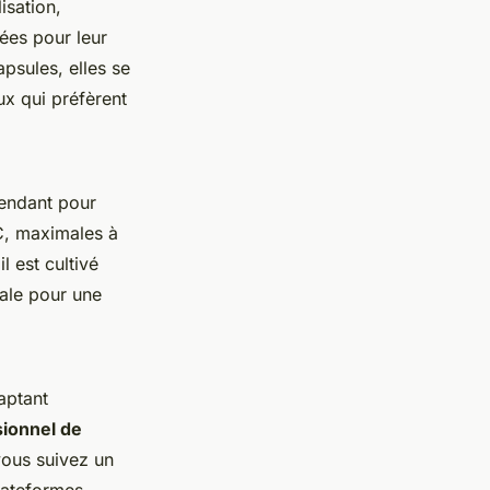
isation,
ées pour leur
psules, elles se
ux qui préfèrent
pendant pour
HC, maximales à
 est cultivé
iale pour une
aptant
sionnel de
vous suivez un