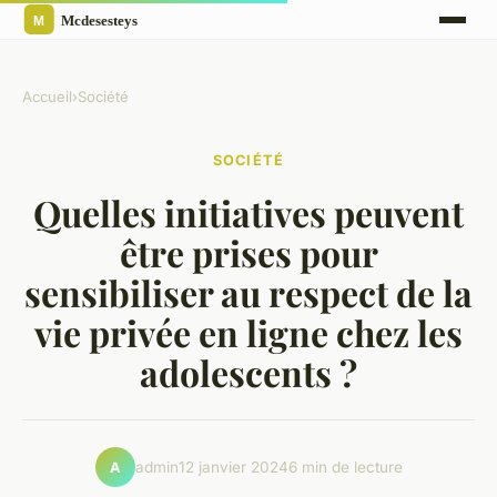
Accueil
›
Société
SOCIÉTÉ
Quelles initiatives peuvent
être prises pour
sensibiliser au respect de la
vie privée en ligne chez les
adolescents ?
admin
12 janvier 2024
6 min de lecture
A