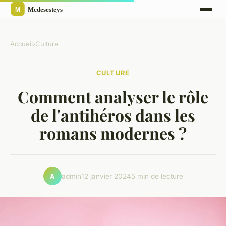
Accueil
›
Culture
CULTURE
Comment analyser le rôle
de l'antihéros dans les
romans modernes ?
admin
12 janvier 2024
5 min de lecture
A